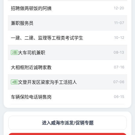
招聘做两顿饭的阿姨
12-20
兼职服务员
11-07
一建、二建、监理等工程类考试学生
10-12
大车司机兼职
08-13
2图
大相框附近诚聘家教
07-16
文登开发区梁家沟手工活招人
07-06
4图
车辆保险电话销售岗
06-15
进入威海市派发/促销专题