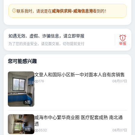
联系我时，请说是在
威海供求网-威海信息港
看到的！
如遇无效、虚假、诈骗信息，请立即举报
举报
为了您的资金安全，请见面交易，切勿提前支付
您可能感兴趣
文登人和国际小区新一中对面本人自有房销售
176
08月07日
5图
威海市中心繁华商业圈 医疗配套成熟 南北通
透
8图
3532
08月07日