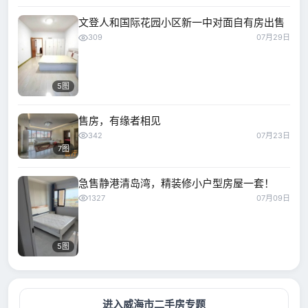
文登人和国际花园小区新一中对面自有房出售
309
07月29日
5图
售房，有缘者相见
342
07月23日
7图
急售静港清岛湾，精装修小户型房屋一套！
1327
07月09日
5图
进入威海市二手房专题