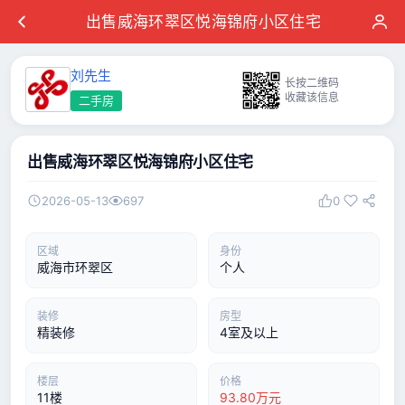
出售威海环翠区悦海锦府小区住宅
刘先生
长按二维码
收藏该信息
二手房
出售威海环翠区悦海锦府小区住宅
2026-05-13
697
0
区域
身份
威海市环翠区
个人
装修
房型
精装修
4室及以上
楼层
价格
11楼
93.80万元