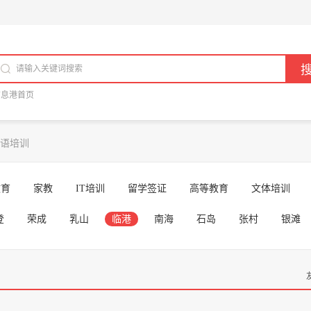
信息港首页
语培训
教育
家教
IT培训
留学签证
高等教育
文体培训
登
荣成
乳山
临港
南海
石岛
张村
银滩