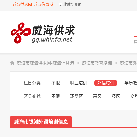
威海供求网-威海信息港
收藏到桌面
>
>
威海市威海供求网-威海信息港
威海市教育培训
威海市外
栏目分类
不限
职业培训
外语培训
学历
区县查找
不限
环翠区
高区
经区
文
威海市银滩外语培训信息