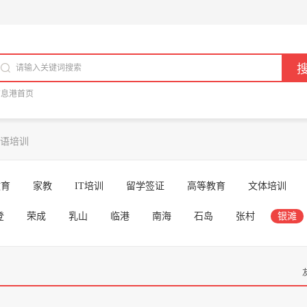
信息港首页
语培训
教育
家教
IT培训
留学签证
高等教育
文体培训
登
荣成
乳山
临港
南海
石岛
张村
银滩