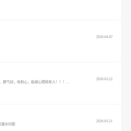
2026-04-07
2026-03-22
个人家庭招聘，非中介！1、做清淡家常菜、简单收拾卫生2、协助老人平常走动，偶尔用轮椅推老人楼下散心。（有电梯）3、性格温和、脾气好，有耐心，能细心照顾老人！！！要求：早7点到晚
2026-03-21
类漏水问题