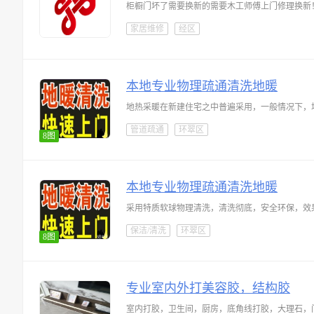
柜橱门坏了需要换新的需要木工师傅上门修理换新
家居维修
经区
本地专业物理疏通清洗地暖
地热采暖在新建住宅之中普遍采用，一般情况下，
管道疏通
环翠区
8图
本地专业物理疏通清洗地暖
采用特质软球物理清洗，清洗彻底，安全环保，效
保洁/清洗
环翠区
8图
专业室内外打美容胶，结构胶
室内打胶，卫生间，厨房，底角线打胶，大理石，