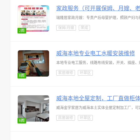
家政服务（可开展保姆、月嫂、
瑞隆居家政月嫂：专责产后母婴护理，照顾产妇与
保姆/月嫂
荣成
2图
威海本地专业电工水暖安装维修
家居维修
环翠区
8图
威海本地全屋定制，工厂直做柜
威海金宇家居为威海本土实体全屋定制加工厂，可
房屋装修
环翠区
6图