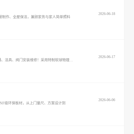
2026-06-18
餐制作、全屋保洁，兼顾家务与家人简单照料
2026-06-17
本地专业电工服务，线路布线安装，开关、插座、灯具、空开安装维修，线路跳闸故障排查！水管测漏维修，上下水改造，水龙头、马桶、洁具、阀门安装维修！采用特制软球物理疏通清
2026-06-06
NF级环保板材，从上门量尺、方案设计到