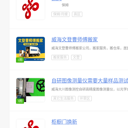
保姆
保姆/月嫂
高区
威海文登曹师傅搬家
搬家服务
文登
1图
自研图像测量仪需要大量样品测
威海大川图像测控自研高精度图像测量仪，以光学成
其它生活服务
环翠区
3图
柜橱门换新