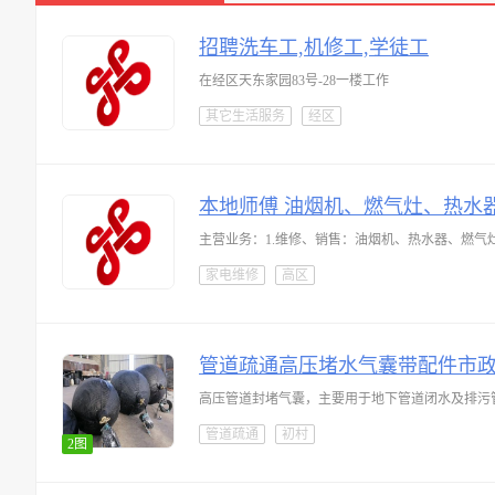
招聘洗车工,机修工,学徒工
在经区天东家园83号-28一楼工作
其它生活服务
经区
本地师傅 油烟机、燃气灶、热水
主营业务：1.维修、销售：油烟机、热水器、燃气
家电维修
高区
管道疏通高压堵水气囊带配件市
高压管道封堵气囊，主要用于地下管道闭水及排污
管道疏通
初村
2图