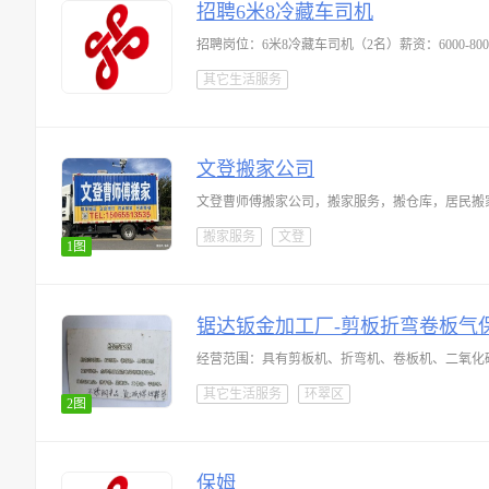
招聘6米8冷藏车司机
其它生活服务
文登搬家公司
搬家服务
文登
1图
锯达钣金加工厂-剪板折弯卷板气
经营范围：具有剪板机、折弯机、卷板机、二氧化
其它生活服务
环翠区
2图
保姆