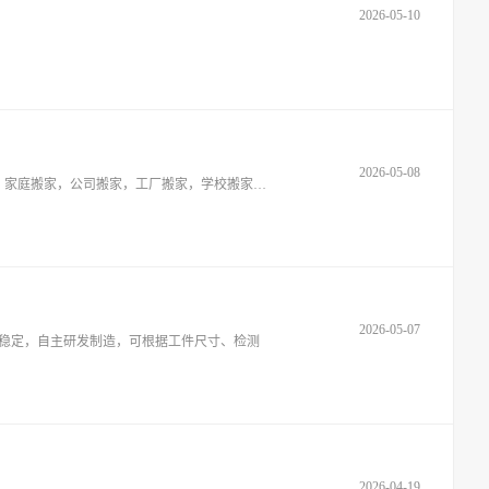
2026-05-10
2026-05-08
威海文登曹师傅搬家公司，搬家服务，搬仓库，居民搬家，单位搬家，单身贵族搬家，精品搬家。适合个人搬家，居民搬家，学生搬家，家庭搬家，公司搬家，工厂搬家，学校搬家，单位搬迁，设备搬运
2026-05-07
结果稳定，自主研发制造，可根据工件尺寸、检测
2026-04-19