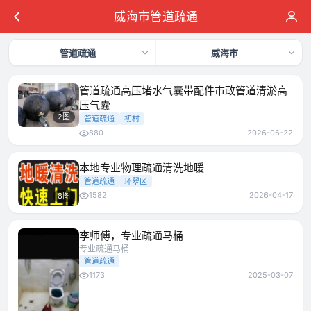
威海市管道疏通
管道疏通
威海市
管道疏通高压堵水气囊带配件市政管道清淤高
压气囊
2图
管道疏通
初村
880
2026-06-22
本地专业物理疏通清洗地暖
管道疏通
环翠区
1582
2026-04-17
8图
李师傅，专业疏通马桶
专业疏通马桶
管道疏通
1173
2025-03-07