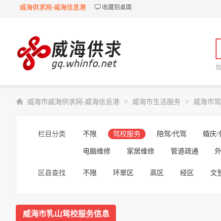
威海供求网-威海信息港
收藏到桌面
>
>
威海市威海供求网-威海信息港
威海市生活服务
威海市驾
栏目分类
不限
驾校服务
陪驾/代驾
婚庆/
电脑维修
家居维修
管道疏通
外
区县查找
不限
环翠区
高区
经区
文
威海市乳山驾校服务信息