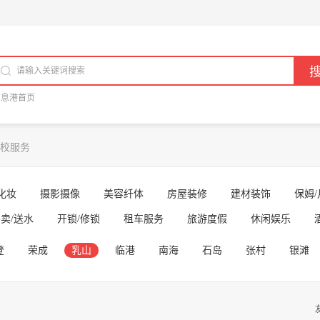
信息港首页
校服务
化妆
摄影摄像
美容纤体
房屋装修
建材装饰
保姆/
卖/送水
开锁/修锁
租车服务
旅游度假
休闲娱乐
登
荣成
乳山
临港
南海
石岛
张村
银滩