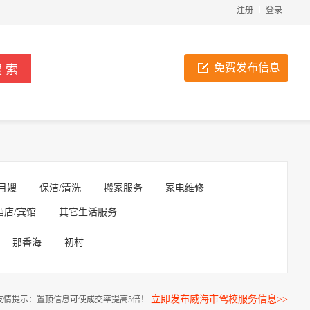
注册
登录
免费发布信息
月嫂
保洁/清洗
搬家服务
家电维修
酒店/宾馆
其它生活服务
那香海
初村
立即发布威海市驾校服务信息>>
友情提示：置顶信息可使成交率提高5倍！