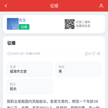
征婚
先生
长按二维码
收藏该信息
征婚
征婚
2025-07-15
2365
0
区域
性别
威海市文登
男
职业
船长
我职业是跑国内货船船长，家是文登的，想找一个年龄38
岁以下，未婚，身高160以上，性格好，相貌中等，有一份