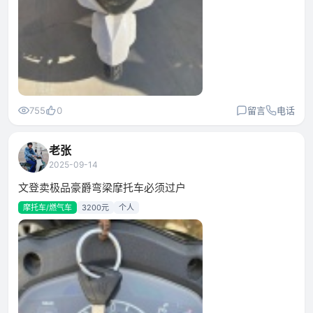
755
0
留言
电话
老张
2025-09-14
文登卖极品豪爵弯梁摩托车必须过户
摩托车/燃气车
3200元
个人