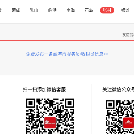
登
荣成
乳山
临港
南海
石岛
张村
银滩
友情提
免费发布一条威海市服务员/收银员信息>>
扫一扫添加微信客服
关注微信公众