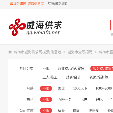
威海供求网-威海信息港
收藏到桌面
>
>
威海市威海供求网-威海信息港
威海市全职招聘
威海市服
栏目分类
不限
营业员/促销/零售
服务员/收银
工人/技工
财务/会计
老师/培训师
月薪
不限
面议
1000以下
1000~2000
福利
不限
五险一金
包住
包吃
公司性质
不限
私营
国企
股份制
外