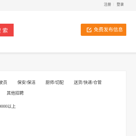
注册
登录
免费发布信息
驶员
保安/保洁
厨师/切配
送货/快递/仓管
其他招聘
0000以上