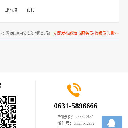
那香海
初村
立即发布威海市服务员/收银员信息>>
示：置顶信息可使成交率提高5倍！
号
0631-5896666
客服QQ：
234320631
微信号：
whxinxigang