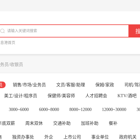
信息港首页
务员/收银员
员
销售/市场/业务员
文员/客服/助理
保姆/家政
司机/驾
美工/设计/程序员
保健师/美容师
人才招聘会
KTV/酒吧
3000~6000
6000~8000
8000~12000
12000~30000
3
年底双薪
周末双休
交通补助
加班补助
餐补
商
独资办事处
外企
上市公司
事业单位
政府机关