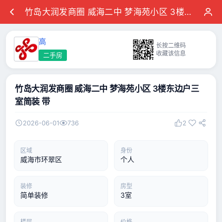
竹岛大润发商圈 威海二中 梦海苑小区 3楼东边户三室简装 带
高
长按二维码
收藏该信息
二手房
竹岛大润发商圈 威海二中 梦海苑小区 3楼东边户三
室简装 带
2026-06-01
736
2
区域
身份
威海市环翠区
个人
装修
房型
简单装修
3室
楼层
价格