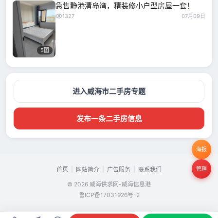
急售静港清岛湾，精装修小户型房屋一套！
1327
07月09日
5图
进入威海市二手房专题
发布一条二手房信息
海报
首页
|
|
|
管理
网站简介
广告服务
联系我们
© 2026 威海供求网-威海信息港
鲁ICP备17031926号-2