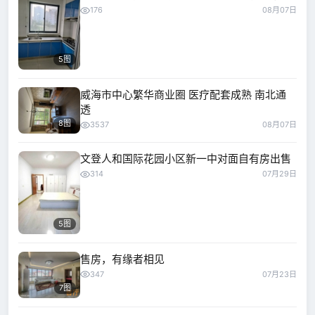
176
08月07日
5图
威海市中心繁华商业圈 医疗配套成熟 南北通
透
8图
3537
08月07日
文登人和国际花园小区新一中对面自有房出售
314
07月29日
5图
售房，有缘者相见
347
07月23日
7图