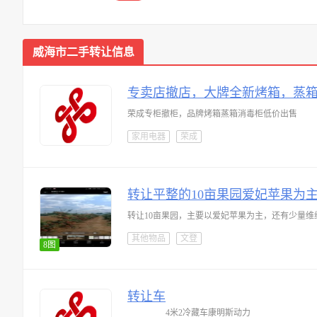
威海市二手转让信息
专卖店撤店，大牌全新烤箱，蒸
荣成专柜撤柜，品牌烤箱蒸箱消毒柜低价出售
家用电器
荣成
转让平整的10亩果园爱妃苹果为
其他物品
文登
8图
转让车
4米2冷藏车康明斯动力