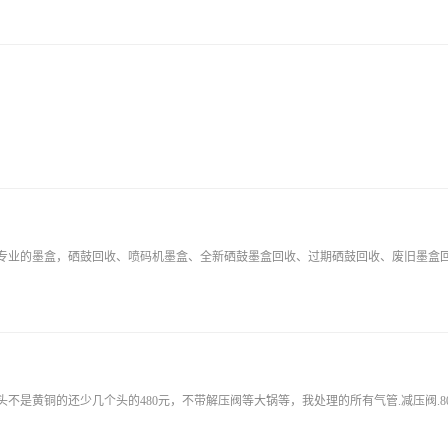
专业的墨盒，硒鼓回收、喷码机墨盒、全新硒鼓墨盒回收、过期硒鼓回收、废旧墨盒
不是黄铜的还少几个头的480元，不带解压阀等大锅等，我处理的所有气管.减压阀.8