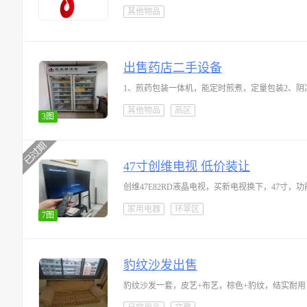
其他物品
出售药店二手设备
1、煎药包装一体机，能定时煎煮，定量包装2、阴凉
其他物品
高区
3图
47寸创维电视 低价装让
家用电器
环翠区
7图
豹纹沙发出售