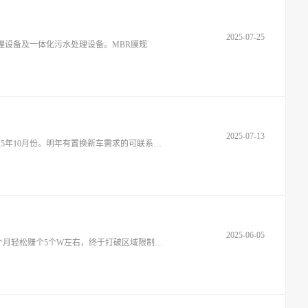
2025-07-25
理设备及一体化污水处理设备。MBR膜规
2025-07-13
转让自用江淮手动挡轿车一辆，型号同悦RS，2009年出厂，行驶里程8万8干公里，无调表。正常使用，下个审车日期和保险续保均在2025年10月份。明年有置换新车需求的可联系看车
2025-06-05
正规出租车转让，22年9月份的现代悦动，正规天然气手续，距离报废换车还有5年半左右，个人一手开的没有过任何事故，旅游旺季三个月轻松赚个5个W左右，终于打破区域限制了，威海