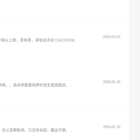
2026-03-03
新，若有意，请电话详谈15562105938
2026-01-26
创维47E82RD液晶电视，买新电视换下，47寸，功能正常，3个HDMI接口，能连机顶盒、电脑VGAJ接口，USB接口，220V电压，颜色鲜艳，，具体参数看铭牌外观无使用痕迹，成色95新，带新遥控器仅
2026-01-16
豹纹沙发一套，皮艺+布艺，棕色+豹纹，结实耐用，坐着舒服。成色还可以，有点正常使用痕迹，整体结构没问题。适合家用、出租房、办公室都能用。只支持自提，搬运方便。价格好聊