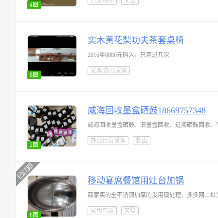
日常用品
文登
4图
实木黄花梨功夫茶套桌椅
2016年8880元购入，只用过几次
家具/办公家具
8图
威海回收墨盒硒鼓18669757348
威海回收墨盒硒鼓、旧墨盒回收、过期硒鼓回收、
办公经营设备
乳山
2图
移动宴席餐馆用灶台加锅
商家买的全不锈钢加厚的没用现处理，多多网上灶头
家用电器
文登
8图