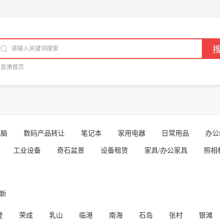
信息港首页
电脑
数码产品转让
笔记本
家用电器
日常用品
办公
工业设备
奇石盆景
设备租赁
家具/办公家具
照相
成新
登
荣成
乳山
临港
南海
石岛
张村
银滩