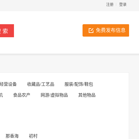
注册
登录
免费发布信息
经营设备
收藏品/工艺品
服装/配饰/鞋包
机
食品农产
网游/虚拟物品
其他物品
那香海
初村