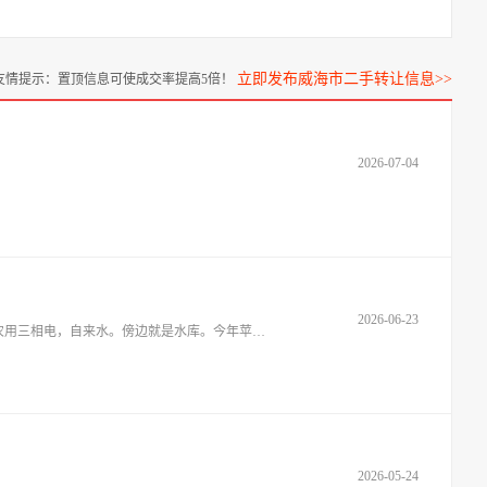
立即发布威海市二手转让信息>>
友情提示：置顶信息可使成交率提高5倍！
2026-07-04
2026-06-23
转让10亩果园，主要以爱妃苹果为主，还有少量维纳斯苹果，丑梨，山农酥梨，软枣猕猴桃。有一个养殖棚，一个看护房和一个板房，农用三相电，自来水。傍边就是水库。今年苹果已经套
2026-05-24