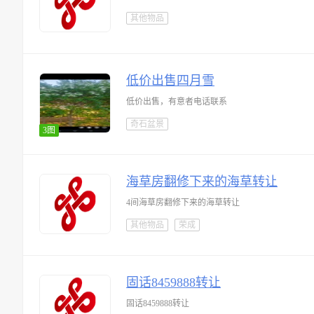
其他物品
低价出售四月雪
低价出售，有意者电话联系
奇石盆景
3图
海草房翻修下来的海草转让
4间海草房翻修下来的海草转让
其他物品
荣成
固话8459888转让
固话8459888转让