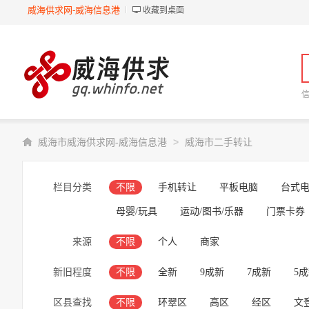
威海供求网-威海信息港
收藏到桌面
>
威海市威海供求网-威海信息港
威海市二手转让
栏目分类
不限
手机转让
平板电脑
台式
母婴/玩具
运动/图书/乐器
门票卡券
来源
不限
个人
商家
新旧程度
不限
全新
9成新
7成新
5
区县查找
不限
环翠区
高区
经区
文