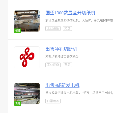
国望1300数显全开切纸机
浙江国望数显1300切纸机，大品牌，带光电保护
工业设备
文登
6图
出售冲孔切断机
冲孔切断冲坡口铁艺枪尖
工业设备
石岛
出售9成新发电机
重庆跤马汽油发电机出售，3千瓦，总共用了2小时，买时1
日常用品
3图