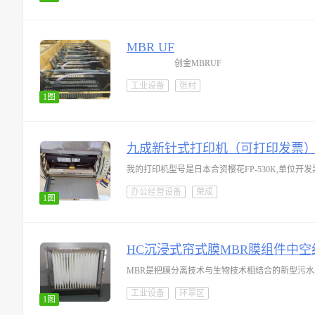
MBR UF
创金MBRUF
工业设备
张村
1图
九成新针式打印机（可打印发票
我的打印机型号是日本合资樱花FP-530K,单位
办公经营设备
荣成
1图
HC沉浸式帘式膜MBR膜组件中空
MBR是把膜分离技术与生物技术相结合的新型污
工业设备
环翠区
1图