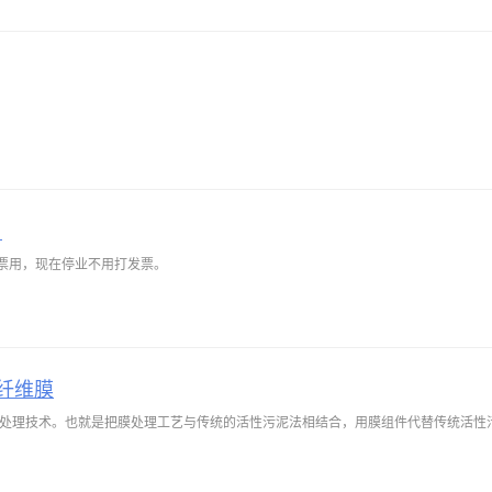
）
开发票用，现在停业不用打发票。
纤维膜
水处理技术。也就是把膜处理工艺与传统的活性污泥法相结合，用膜组件代替传统活性