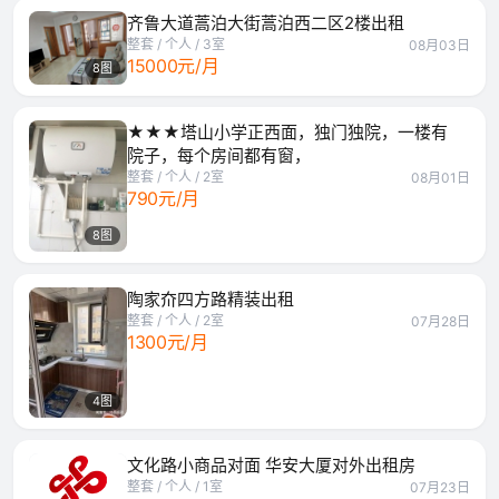
齐鲁大道蒿泊大街蒿泊西二区2楼出租
整套 / 个人 / 3室
08月03日
15000元/月
8图
★★★塔山小学正西面，独门独院，一楼有
院子，每个房间都有窗，
整套 / 个人 / 2室
08月01日
790元/月
8图
陶家夼四方路精装出租
整套 / 个人 / 2室
07月28日
1300元/月
4图
文化路小商品对面 华安大厦对外出租房
整套 / 个人 / 1室
07月23日