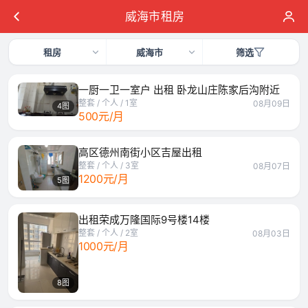
威海市租房
租房
威海市
筛选
一厨一卫一室户 出租 卧龙山庄陈家后沟附近
整套 / 个人 / 1室
08月09日
4图
500元/月
高区德州南街小区吉屋出租
整套 / 个人 / 3室
08月07日
1200元/月
5图
出租荣成万隆国际9号楼14楼
整套 / 个人 / 2室
08月03日
1000元/月
8图