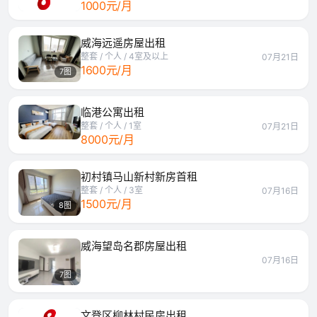
1000元/月
威海远遥房屋出租
整套 / 个人 / 4室及以上
07月21日
1600元/月
7图
临港公寓出租
整套 / 个人 / 1室
07月21日
8000元/月
初村镇马山新村新房首租
整套 / 个人 / 3室
07月16日
1500元/月
8图
威海望岛名郡房屋出租
07月16日
7图
文登区柳林村民房出租