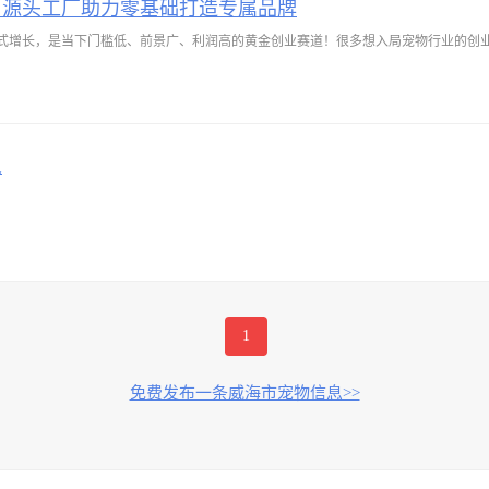
，源头工厂助力零基础打造专属品牌
式增长，是当下门槛低、前景广、利润高的黄金创业赛道！很多想入局宠物行业的创
人
1
免费发布一条威海市宠物信息>>