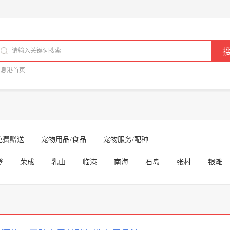
信息港首页
免费赠送
宠物用品/食品
宠物服务/配种
登
荣成
乳山
临港
南海
石岛
张村
银滩