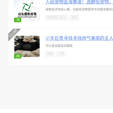
入局宠物蓝海赛道！选麒恒宠物
宠物经济持续火爆，功能性宠物营养市场需求爆发
宠物用品/食品
荣成
1图
37天巨贵寻找寻找帅气美丽的主
可以来当面谈当面挑
狗狗
文登
4图