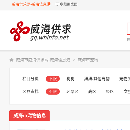
威海供求网-威海信息港
收藏到桌面
>
威海市威海供求网-威海信息港
威海市宠物
栏目分类
不限
狗狗
猫猫/其他宠物
宠物
区县查找
不限
环翠区
高区
经区
文
威海市宠物信息