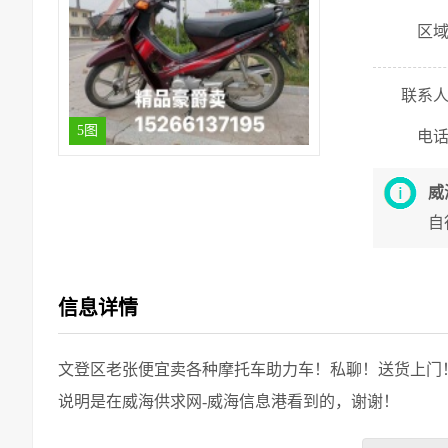
区
联系
5图
电
威
自
信息详情
文登区老张便宜卖各种摩托车助力车！私聊！送货上门
说明是在威海供求网-威海信息港看到的，谢谢！