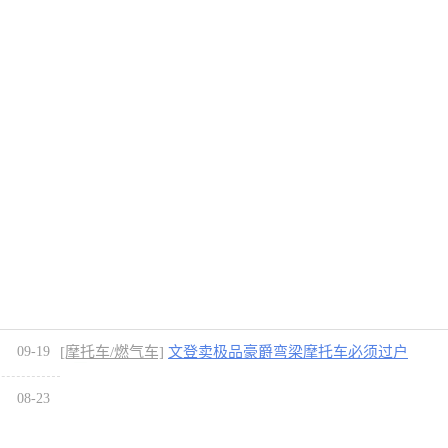
09-19
[摩托车/燃气车]
文登卖极品豪爵弯梁摩托车必须过户
[1图]
08-23