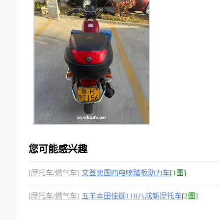
您可能感兴趣
[摩托车/燃气车]
文登卖国四电喷踏板助力车
[1图]
[摩托车/燃气车]
五羊本田佳御110八成新摩托车
[2图]