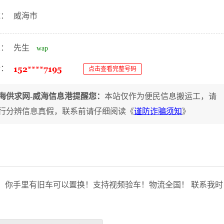
域：
威海市
人：
先生
wap
话：
点击查看完整号码
海供求网-威海信息港提醒您：
本站仅作为便民信息搬运工，请
行分辨信息真假，联系前请仔细阅读《
谨防诈骗须知
》
！你手里有旧车可以置换！支持视频验车！物流全国！ 联系我时