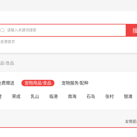
信息港首页
品/食品
免费赠送
宠物用品/食品
宠物服务/配种
登
荣成
乳山
临港
南海
石岛
张村
银滩
友情提